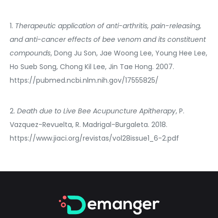
1.
Therapeutic application of anti-arthritis, pain-releasing,
and anti-cancer effects of bee venom and its constituent
compounds
, Dong Ju Son, Jae Woong Lee, Young Hee Lee,
Ho Sueb Song, Chong Kil Lee, Jin Tae Hong. 2007.
https://pubmed.ncbi.nlm.nih.gov/17555825/
2.
Death due to Live Bee Acupuncture Apitherapy
,
P.
Vazquez-Revuelta, R. Madrigal-Burgaleta
. 2018.
https://www.jiaci.org/revistas/vol28issue1_6-2.pdf